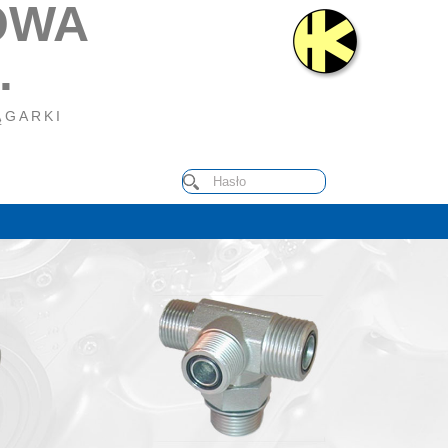
OWA
.
ĄGARKI
ilnej