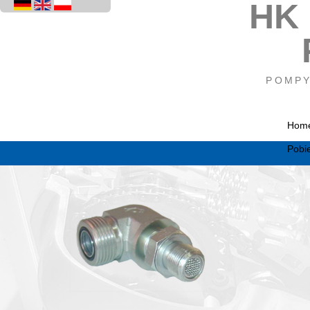
HK
POMPY
Hom
Pobi
Pańs