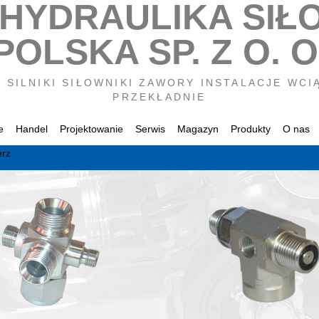
 HYDRAULIKA SIŁ
POLSKA SP. Z O. O
 SILNIKI SIŁOWNIKI ZAWORY INSTALACJE WCI
PRZEKŁADNIE
e
Handel
Projektowanie
Serwis
Magazyn
Produkty
O nas
erz
twa partner w hydraulice przemysłowej, napędowej i mob