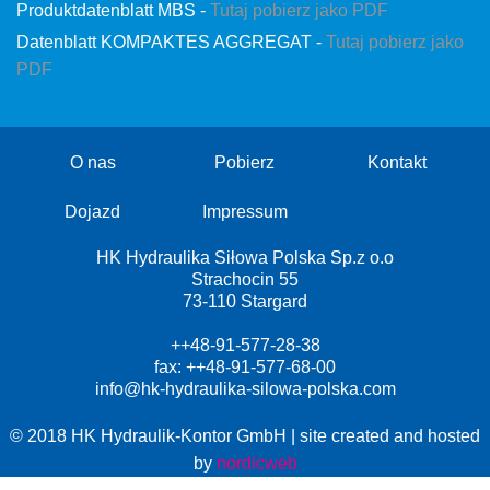
Produktdatenblatt MBS -
Tutaj pobierz jako PDF
Datenblatt KOMPAKTES AGGREGAT -
Tutaj pobierz jako
PDF
O nas
Pobierz
Kontakt
Dojazd
Impressum
HK Hydraulika Siłowa Polska Sp.z o.o
Strachocin 55
73-110 Stargard
++48-91-577-28-38
fax: ++48-91-577-68-00
info@hk-hydraulika-silowa-polska.com
© 2018 HK Hydraulik-Kontor GmbH | site created and hosted
by
nordicweb